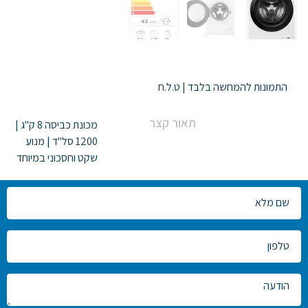
ניווט
התמונות להמחשה בלבד | ט.ל.ח
תאור קצר
מכונת כביסה 8 ק"ג |
1200 סל"ד |
מנוע
שקט וחסכוני במיוחד
צרו
קשר