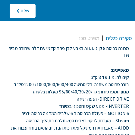
שלח
סקירה כללית
מפרט טכני
מכונת כביסה 8 ק"ג AIDD בצבע לבן פתח קדמי עם דלת שחורה מבית
LG
מאפיינים:
קיבולת
:
מ
1
עד
8
ק
"
ג
בורר סחיטה משתנה
:
בלי סחיטה
1000/800/600/400/ 1200
סל
"
ד
מגוון טמפרטורות
:
קר
/95/60/40/30/20
מעלות צלסיוס
DIRECT DRIVE-
הנעה ישירה
INVERTER-
מנוע שקט וחסכוני במיוחד
6 MOTION –
פעולת הכביסה ב
6
שלבים המדמה כביסה ידנית
Steam –
מערכת לניקוי באדים המשתלבת בתהליך הכביסה
AI DD –
מאבחן את המשקל ואת רכות הבד
,
ובהתאם בוחר עבורו את