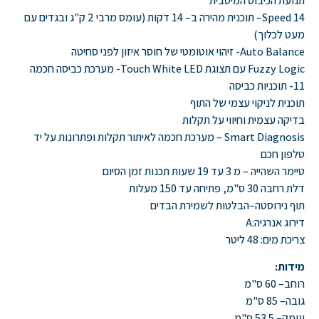
תנועת הכיבוס המיטבית
Speed 14–
תוכנית מהירה ב
– 14
דקות
(
עומס מרבי
2
ק
"
ג ובגדים עם
מעט לכלוך
)
Auto Balance-
זיהוי אוטומטי של חוסר איזון לפני סחיטה
Fuzzy Logic
עם תצוגת
Touch White LED-
מערכת כביסה חכמה
11-
תוכניות כביסה
תוכנית לניקוי עצמי של התוף
בדיקה עצמית וחיווי על תקלות
Smart Diagnosis –
מערכת חכמה לאיתור תקלות ופתרונות על יד
טלפון חכם
טיימר השהייה – מ
3
עד
19
שעות תכנות זמן הסיום
דלת רחבה
30
ס
"
מ
,
פתיחה עד
150
מעלות
תוף נירוסטה–הבלטות לשמירת הבדים
דירוג אנרגיה
:A
צריכת מים
: 48
ליטר
מידות:
רוחב
– 60
ס
"
מ
גובה
– 85
ס
"
מ
עומק
– 53.5
ס
"
מ