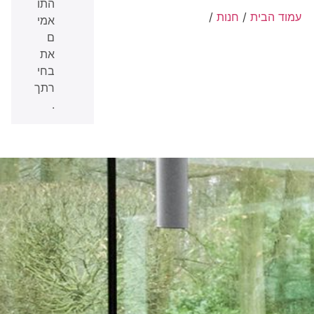
התו
עמוד הבית
/
חנות
/
אמי
ם
את
בחי
רתך
.