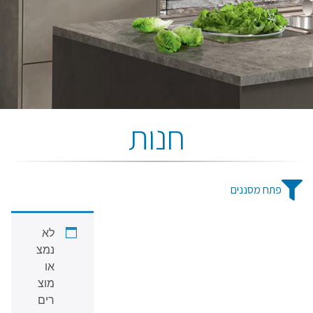
חנות
פתח מסננים
לא
נמצ
או
מוצ
רים