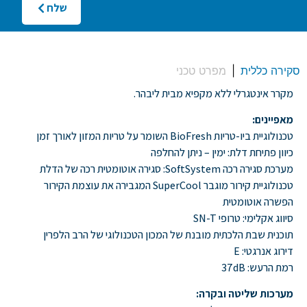
שלח
סקירה כללית
מפרט טכני
מקרר אינטגרלי ללא מקפיא מבית ליבהר.
מאפיינים:
טכנולוגיית ביו-טריות BioFresh השומר על טריות המזון לאורך זמן
כיוון פתיחת דלת: ימין – ניתן להחלפה
מערכת סגירה רכה SoftSystem: סגירה אוטומטית רכה של הדלת
טכנולוגיית קירור מוגבר SuperCool המגבירה את עוצמת הקירור
הפשרה אוטומטית
סיווג אקלימי: טרופי SN-T
תוכנית שבת הלכתית מובנת של המכון הטכנולוגי של הרב הלפרין
דירוג אנרגטי: E
רמת הרעש: 37dB
מערכות שליטה ובקרה: