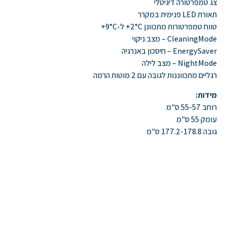
צג טמפרטורה דיגיטלי
תאורת LED פנימית במקרר
טווח טמפרטורות מתכוונן 2°C+ ל-9°C+
CleaningMode – מצב ניקוי
EnergySaver – חיסכון באנרגיה
NightMode – מצב לילה
רגליים מתכווננות לגובה עם 2 מוטות הרמה
מידות:
רוחב 55-57 ס"מ
עומק 55 ס"מ
גובה 177.2-178.8 ס"מ