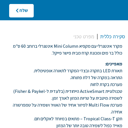
שלח
סקירה כללית
מפרט טכני
מקרר אינטגרלי עם מקפיא Mini Column אינטגרלי ברוחב 60 ס"מ
כולל בר מים ומכונת קרח מבית פישר פייקל.
מאפיינים:
תאורת LED בתקרה ובצדי המקרר לתאורה אופטימלית.
התראה במקרה של דלת פתוחה.
מערכת בקרת לחות
טכנולוגיית ActiveSmart הייחודית (בלעדית ל-Fisher & Paykel)
לשמירה מיטבית על טריות המזון לאורך זמן.
מערכת Multi Flow לפיזור אחיד של האוויר ושמירה על טמפרטורה
אחידה.
תקן Tropical Class-T – מתאים במיוחד לאקלים חם.
מאייד כפול לשמירה טובה יותר של המזון