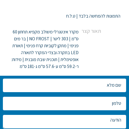
ניווט
התמונות להמחשה בלבד | ט.ל.ח
תאור קצר
מקרר אינטגרלי משולב מקפיא תחתון 60
ס"מ | 303 ליטר | NO FROST | בר מים
פנימי | מתקן לקוביות קרח פנימי | תאורת
LED בתקרה ובצדי המקרר לתאורה
אופטימלית | תוכנית שבת מובנית | מידות:
ר-59.2 ס"מ ע-57.6 ס"מ ג-181 ס"מ
צרו
קשר