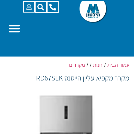
עמוד הבית
/
חנות
/
/
מקררים
מקרר מקפיא עליון הייסנס RD67SLK