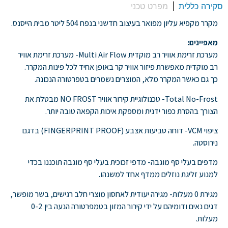
סקירה כללית
מפרט טכני
מקרר מקפיא עליון מפואר בעיצוב חדשני בנפח 504 ליטר מבית הייסנס.
מאפיינים:
מערכת זרימת אוויר רב מוקדית Multi Air Flow- מערכת זרימת אוויר
רב מוקדית מאפשרת פיזור אוויר קר באופן אחיד לכל פינות המקרר.
כך גם כאשר המקרר מלא, המוצרים נשמרים בטפרטורה הנכונה.
Total No-Frost- טכנולוגיית קירור אוויר NO FROST מבטלת את
הצורך בהסרת כפור ידנית ומספקת איכות הקפאה טובה יותר.
ציפוי VCM- דוחה טביעות אצבע (FINGERPRINT PROOF) בדגם
נירוסטה.
מדפים בעלי סף מוגבה- מדפי זכוכית בעלי סף מוגבה תוכננו בכדי
למנוע זליגת נוזלים ממדף אחד למשנהו.
מגירת 0 מעלות- מגירה יעודית לאחסון מוצרי חלב רגישים, בשר מופשר,
דגים נאים ודומיהם על ידי קירור המזון בטמפרטורה הנעה בין 0-2
מעלות.