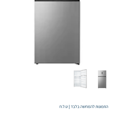
ניווט
התמונות להמחשה בלבד | ט.ל.ח