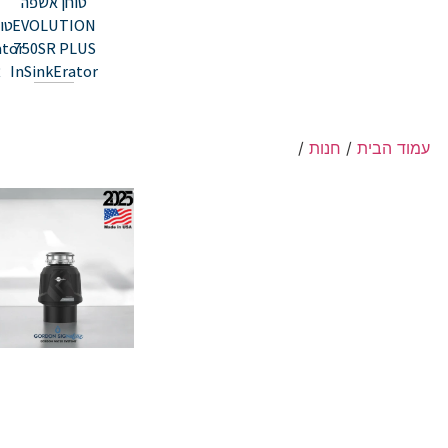
טוחן אשפה
EVOLUTION
טו
ator
750SR PLUS
R
InSinkErator
עמוד הבית
/
חנות
/